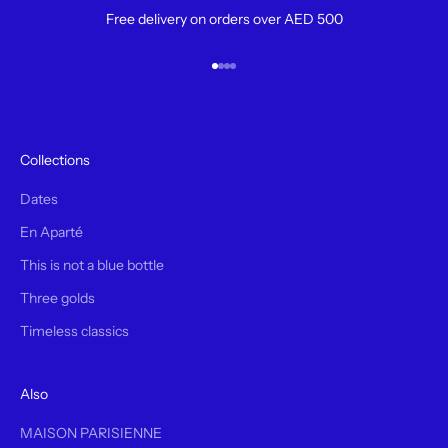
Free delivery on orders over AED 500
Aller à l'élément 1
Aller à l'élément 2
Aller à l'élément 3
Aller à l'élément 4
Collections
Dates
En Aparté
This is not a blue bottle
Three golds
Timeless classics
Also
MAISON PARISIENNE