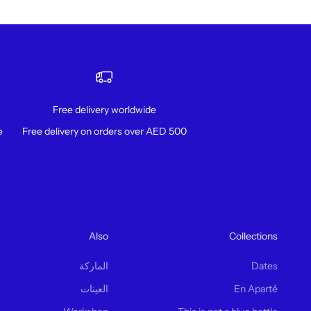
Free delivery worldwide
!
Free delivery on orders over AED 500
Also
Collections
Dates
الماركة
En Aparté
العينات