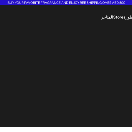
BUY YOUR FAVORITE FRAGRANCE AND ENJOY REE SHIPPING OVER AED 500!
طور
Stores
المتاجر